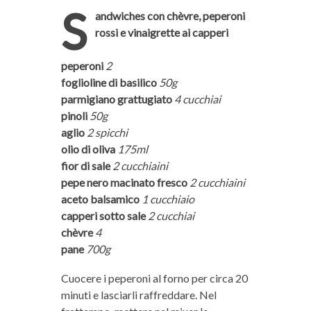
S
andwiches con chèvre, peperoni
rossi e vinaigrette ai capperi
peperoni
2
foglioline di basilico
50g
parmigiano grattugiato
4 cucchiai
pinoli
50g
aglio
2 spicchi
olio di oliva
175ml
fior di sale
2 cucchiaini
pepe nero macinato fresco
2 cucchiaini
aceto balsamico
1 cucchiaio
capperi sotto sale
2 cucchiai
chèvre
4
pane
700g
Cuocere i peperoni al forno per circa 20
minuti e lasciarli raffreddare. Nel