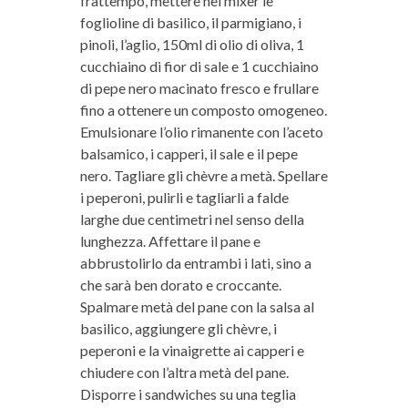
frattempo, mettere nel mixer le
foglioline di basilico, il parmigiano, i
pinoli, l’aglio, 150ml di olio di oliva, 1
cucchiaino di fior di sale e 1 cucchiaino
di pepe nero macinato fresco e frullare
fino a ottenere un composto omogeneo.
Emulsionare l’olio rimanente con l’aceto
balsamico, i capperi, il sale e il pepe
nero. Tagliare gli chèvre a metà. Spellare
i peperoni, pulirli e tagliarli a falde
larghe due centimetri nel senso della
lunghezza. Affettare il pane e
abbrustolirlo da entrambi i lati, sino a
che sarà ben dorato e croccante.
Spalmare metà del pane con la salsa al
basilico, aggiungere gli chèvre, i
peperoni e la vinaigrette ai capperi e
chiudere con l’altra metà del pane.
Disporre i sandwiches su una teglia