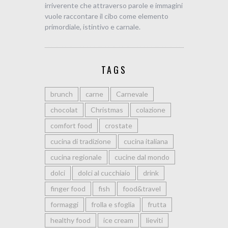
irriverente che attraverso parole e immagini
vuole raccontare il cibo come elemento
primordiale, istintivo e carnale.
TAGS
brunch
carne
Carnevale
chocolat
Christmas
colazione
comfort food
crostate
cucina di tradizione
cucina italiana
cucina regionale
cucine dal mondo
dolci
dolci al cucchiaio
drink
finger food
fish
food&travel
formaggi
frolla e sfoglia
frutta
healthy food
ice cream
lieviti