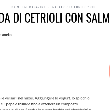
BY
MORSI MAGAZINE
SALATO
18 LUGLIO 2010
DA DI CETRIOLI CON SALM
e aneto
ni e versarli nel mixer. Aggiungere lo yogurt, lo spicchio
sale e il pepe e frullare fino a ottenere un composto
un paio di ore. Servire la zuppa fredda nei bicchierini e