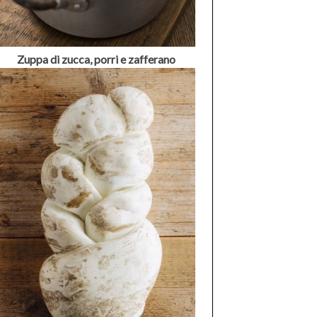
Zuppa di zucca, porri e zafferano