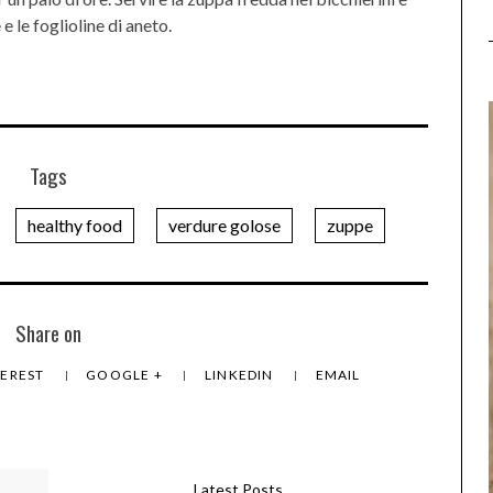
e le foglioline di aneto.
Tags
healthy food
verdure golose
zuppe
Share on
TEREST
GOOGLE +
LINKEDIN
EMAIL
Latest Posts