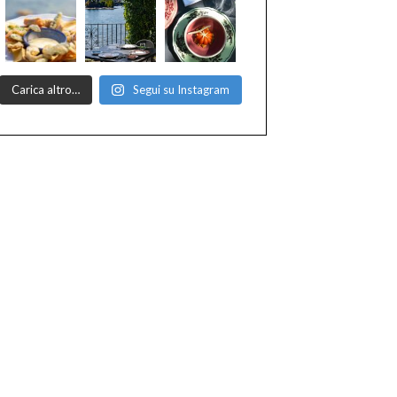
Carica altro…
Segui su Instagram