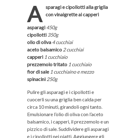
A
sparagi e cipollotti alla griglia
con vinaigrette ai capperi
asparagi
450g
cipollotti
350g
olio di oliva
4 cucchiai
aceto balsamico
2 cucchiai
capperi
1 cucchiaio
prezzemolo tritato
1 cucchiaio
fior di sale
1 cucchiaino e mezzo
spinacini
250g
Pulire gli asparagi e i cipollotti e
cuocerli su una griglia ben calda per
circa 10 minuti, girandoli ogni tanto.
Emulsionare l’olio di oliva con l’aceto
balsamico, i capperi, il prezzemolo e un
pizzico di sale. Suddividere gli asparagi
e i cipollotti nei piatti. Aggiungere gli