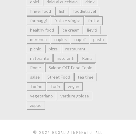
dolci
dolci al cucchiaio
drink
finger food
fish
food&travel
formaggi
frolla e sfoglia
frutta
healthy food
ice cream
lieviti
merenda
naples
napoli
pasta
picnic
pizza
restaurant
ristorante
ristoranti
Roma
Rome
Salone OFF Food Topic
salse
Street Food
tea time
Torino
Turin
vegan
vegetariano
verdure golose
zuppe
© 2024 ROSALIA IMPERATO. ALL