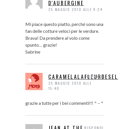
D'AUBERGINE
25 MAGGIO 2010 ALLE 9:24
Mi piace questo piatto, perché sono una
fan delle cotture veloci per le verdure.
Brava! Da prendere al volo come
spunto… grazie!
Sabrine
CARAMELALAFLEURDESEL
RISPONDI
25 MAGGIO 2010 ALLE
15:40
grazie a tutte per i bei commenti!!! ^ – ^
JEAN AT THE
RISPONDI