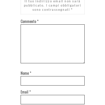
Il tuo indirizzo email non sarà
pubblicato.
I campi obbligatori
sono contrassegnati
*
Commento
*
Nome
*
Email
*