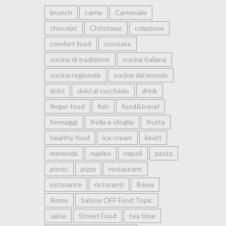
brunch
carne
Carnevale
chocolat
Christmas
colazione
comfort food
crostate
cucina di tradizione
cucina italiana
cucina regionale
cucine dal mondo
dolci
dolci al cucchiaio
drink
finger food
fish
food&travel
formaggi
frolla e sfoglia
frutta
healthy food
ice cream
lieviti
merenda
naples
napoli
pasta
picnic
pizza
restaurant
ristorante
ristoranti
Roma
Rome
Salone OFF Food Topic
salse
Street Food
tea time