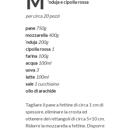
M
‘nduja e cipolla rossa
per circa 20 pezzi
pane
750g
mozzarella
400g
‘nduja
200g
cipolla rossa
1
farina
100g
acqua
100ml
uova
3
latte
100ml
sale
1 cucchiaino
olio di arachide
Tagliare il pane a fettine di circa 1 cm di
spessore, eliminare la crosta ed
ottenere dei rettangoli di circa 5×10 cm.
Ridurre la mozzarella a fettine. Disporre