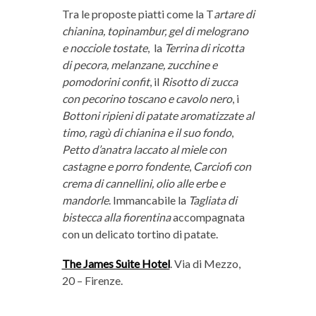
Tra le proposte piatti come la T
artare di
chianina, topinambur, gel di melograno
e nocciole tostate
,
la
Terrina di ricotta
di pecora, melanzane, zucchine e
pomodorini confit
, il
Risotto di zucca
con pecorino toscano e cavolo nero
, i
Bottoni ripieni di patate aromatizzate al
timo, ragù di chianina e il suo fondo
,
Petto d’anatra laccato al miele con
castagne e porro fondente
,
Carciofi con
crema di cannellini, olio alle erbe e
mandorle
. Immancabile la
Tagliata di
bistecca alla fiorentina
accompagnata
con un delicato tortino di patate.
The James Suite Hotel
. Via di Mezzo,
20 – Firenze.