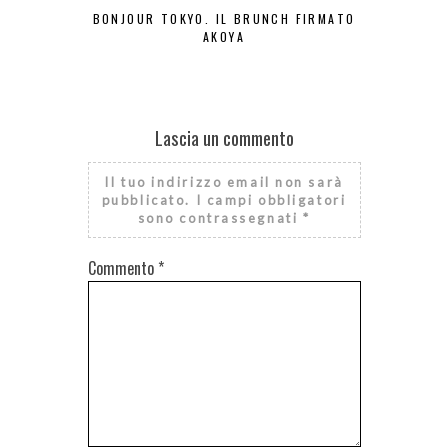
BONJOUR TOKYO. IL BRUNCH FIRMATO
MILANO 
AKOYA
RIST
Lascia un commento
Il tuo indirizzo email non sarà
pubblicato.
I campi obbligatori
sono contrassegnati
*
Commento
*