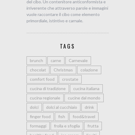
del cibo. Un contenitore anticonformista e
irriverente che attraverso parole e immagini
vuole raccontare il cibo come elemento
primordiale, istintivo e carnale.
TAGS
brunch
carne
Carnevale
chocolat
Christmas
colazione
comfort food
crostate
cucina di tradizione
cucina italiana
cucina regionale
cucine dal mondo
dolci
dolci al cucchiaio
drink
finger food
fish
food&travel
formaggi
frolla e sfoglia
frutta