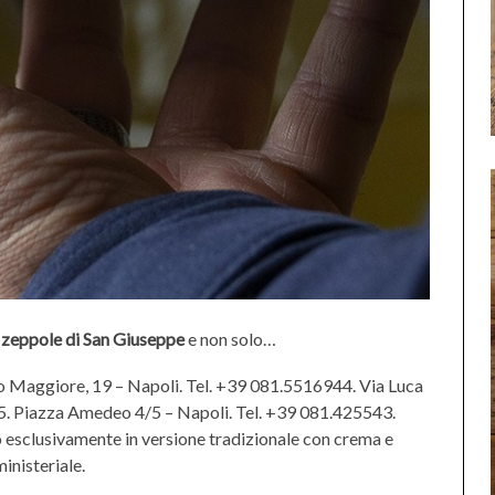
e zeppole di San Giuseppe
e non solo…
o Maggiore, 19 – Napoli. Tel. +39 081.5516944. Via Luca
5. Piazza Amedeo 4/5 – Napoli. Tel. +39 081.425543.
no esclusivamente in versione tradizionale con crema e
inisteriale.