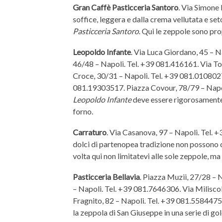
Gran Caffè Pasticceria Santoro
. Via Simone 
soffice, leggera e dalla crema vellutata e se
Pasticceria Santoro
. Qui le zeppole sono pr
Leopoldo Infante
. Via Luca Giordano, 45 – 
46/48 – Napoli. Tel. +39 081.416161. Via To
Croce, 30/31 – Napoli. Tel. +39 081.0108027.
081.19303517. Piazza Covour, 78/79 – Napol
Leopoldo Infante
deve essere rigorosamente 
forno.
Carraturo
. Via Casanova, 97 – Napoli. Tel. +
dolci di partenopea tradizione non possono
volta qui non limitatevi alle sole zeppole, ma
Pasticceria Bellavia
. Piazza Muzii, 27/28 –
– Napoli. Tel. +39 081.7646306. Via Milisco
Fragnito, 82 – Napoli. Tel. +39 081.558447
la zeppola di San Giuseppe in una serie di gol