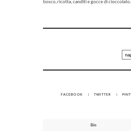
bosco, ricotta, canditi e gocce di cioccolato.
na
FACEBOOK
TWITTER
PIN
Bio