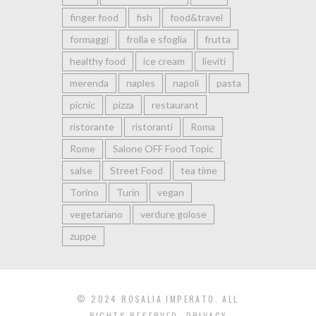
finger food
fish
food&travel
formaggi
frolla e sfoglia
frutta
healthy food
ice cream
lieviti
merenda
naples
napoli
pasta
picnic
pizza
restaurant
ristorante
ristoranti
Roma
Rome
Salone OFF Food Topic
salse
Street Food
tea time
Torino
Turin
vegan
vegetariano
verdure golose
zuppe
© 2024 ROSALIA IMPERATO. ALL
RIGHTS RESERVED.
PRIVACY