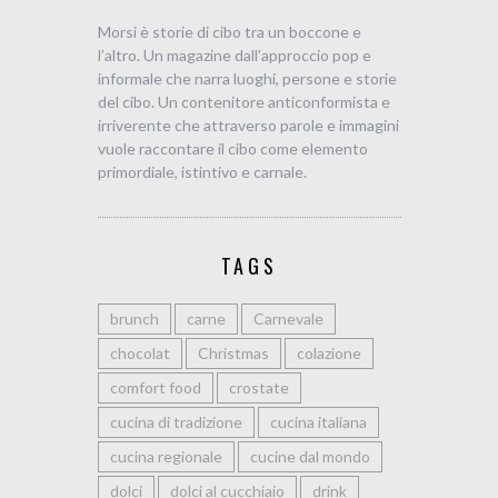
Morsi è storie di cibo tra un boccone e
l’altro. Un magazine dall’approccio pop e
informale che narra luoghi, persone e storie
del cibo. Un contenitore anticonformista e
irriverente che attraverso parole e immagini
vuole raccontare il cibo come elemento
primordiale, istintivo e carnale.
TAGS
brunch
carne
Carnevale
chocolat
Christmas
colazione
comfort food
crostate
cucina di tradizione
cucina italiana
cucina regionale
cucine dal mondo
dolci
dolci al cucchiaio
drink