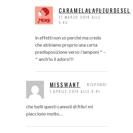
CARAMELALAFLEURDESEL
RISPONDI
17 MARZO 2014 ALLE
5:45
in effetti non so perché ma credo
che abbiamo proprio una certa
predisposizione verso i lamponi ^ –
^ anch'io li adoro!!!
MISSWANT
RISPONDI
1 APRILE 2014 ALLE 9:41
che belli questi cannoli di fillo! mi
piacciono molto…