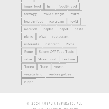
finger food
fish
food&travel
formaggi
frolla e sfoglia
frutta
healthy food
ice cream
lieviti
merenda
naples
napoli
pasta
picnic
pizza
restaurant
ristorante
ristoranti
Roma
Rome
Salone OFF Food Topic
salse
Street Food
tea time
Torino
Turin
vegan
vegetariano
verdure golose
zuppe
© 2024 ROSALIA IMPERATO. ALL