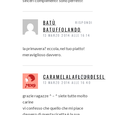
sinceri complimenti! sono perfetti!
BATÙ
RISPONDI
BATUFFOLANDO
13 MARZO 2014 ALLE 16:14
la primavera? eccola, nel tuo piatto!
meraviglioso davvero.
CARAMELALAFLEURDESEL
RISPONDI
13 MARZO 2014 ALLE 16:40
grazie ragazze ^ – ^ siete tutte molto
carine
vi confesso che quello che mi piace
davvero di questa ricetta è la sua