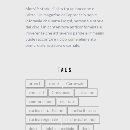
Morsi è storie di cibo tra un boccone e
l’altro. Un magazine dall’approccio pop e
informale che narra luoghi, persone e storie
del cibo. Un contenitore anticonformista e
irriverente che attraverso parole e immagini
vuole raccontare il cibo come elemento
primordiale, istintivo e carnale.
TAGS
brunch
carne
Carnevale
chocolat
Christmas
colazione
comfort food
crostate
cucina di tradizione
cucina italiana
cucina regionale
cucine dal mondo
dolci
dolci al cucchiaio
drink