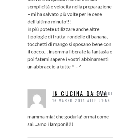
semplicità e velocità nella preparazione
– mi ha salvato più volte per le cene
dell'ultimo minuto!!!
in più potete utilizzare anche altre
tipologie di frutta: rondelle di banana,
tocchetti di mango si sposano bene con
il cocco… insomma liberate la fantasia e
poi fatemi sapere i vostri abbinamenti
un abbraccio a tutte ^ – ^
IN CUCINA DA EVA
RISPONDI
16 MARZO 2014 ALLE 21:55
mamma mia! che goduria! ormai come
sai…amo i lamponi!!!!