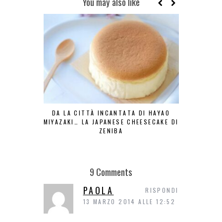
You may also like
DA LA CITTÀ INCANTATA DI HAYAO
IL BOMB
MIYAZAKI… LA JAPANESE CHEESECAKE DI
PASTRY CHE
ZENIBA
DEL
9 Comments
PAOLA
RISPONDI
13 MARZO 2014 ALLE 12:52