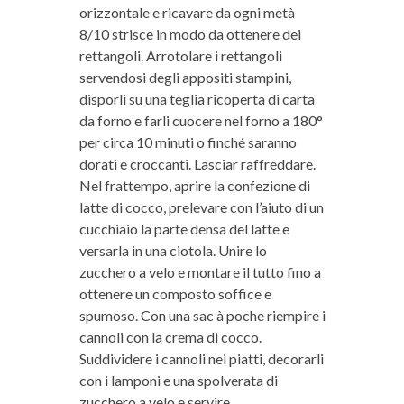
orizzontale e ricavare da ogni metà
8/10 strisce in modo da ottenere dei
rettangoli. Arrotolare i rettangoli
servendosi degli appositi stampini,
disporli su una teglia ricoperta di carta
da forno e farli cuocere nel forno a 180°
per circa 10 minuti o finché saranno
dorati e croccanti. Lasciar raffreddare.
Nel frattempo, aprire la confezione di
latte di cocco, prelevare con l’aiuto di un
cucchiaio la parte densa del latte e
versarla in una ciotola. Unire lo
zucchero a velo e montare il tutto fino a
ottenere un composto soffice e
spumoso. Con una sac à poche riempire i
cannoli con la crema di cocco.
Suddividere i cannoli nei piatti, decorarli
con i lamponi e una spolverata di
zucchero a velo e servire.