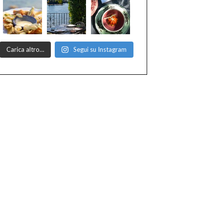
Carica altro…
Segui su Instagram