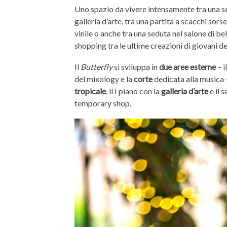
Uno spazio da vivere intensamente tra una s
galleria d’arte, tra una partita a scacchi sor
vinile o anche tra una seduta nel salone di be
shopping tra le ultime creazioni di giovani d
Il
Butterfly
si sviluppa in
due aree esterne
– i
del mixology e la
corte
dedicata alla musica 
tropicale
, il I piano con la
galleria d’arte
e il s
temporary shop.