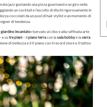
erata jazz gustando una pizza gourmand e un giro nella
seggiando un cocktail e l’ascolto di dischi rigorosamente in
llezza coccolati da un pool di hair stylist e un momento di
esigner di tendenza.
l
giardino incantato
riservato al cibo e alla raffinata arte
– e su
tre piani
– il
piano terra
con la
sala hobby
e la
serra
alone di bellezza e il II piano con il record store e il tattoo