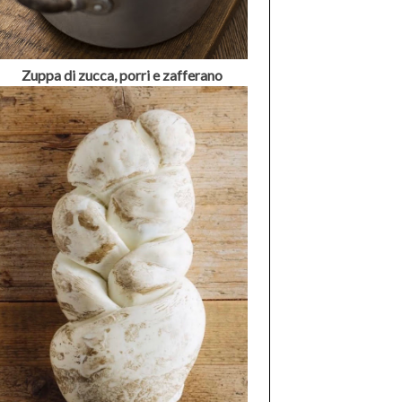
Zuppa di zucca, porri e zafferano