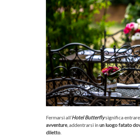
Fermarsi all’
Hotel Butterfly
significa entrare
avventure
, addentrarsi in
un luogo fatato
dov
diletto
.