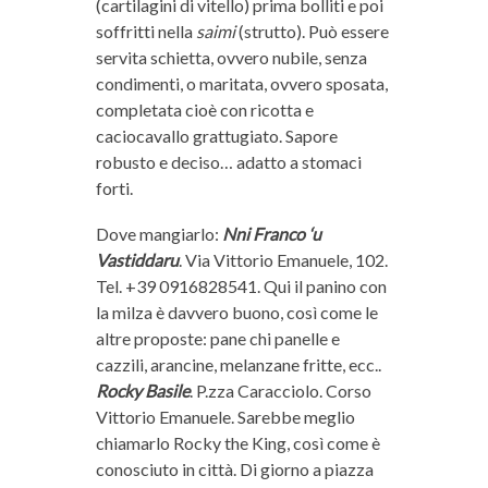
(cartilagini di vitello) prima bolliti e poi
soffritti nella
saimi
(strutto). Può essere
servita schietta, ovvero nubile, senza
condimenti, o maritata, ovvero sposata,
completata cioè con ricotta e
caciocavallo grattugiato. Sapore
robusto e deciso… adatto a stomaci
forti.
Dove mangiarlo:
Nni
Franco ‘u
Vastiddaru
. Via Vittorio Emanuele, 102.
Tel. +39 0916828541. Qui il panino con
la milza è davvero buono, così come le
altre proposte: pane chi panelle e
cazzili, arancine, melanzane fritte, ecc..
Rocky Basile
. P.zza Caracciolo. Corso
Vittorio Emanuele. Sarebbe meglio
chiamarlo Rocky the King, così come è
conosciuto in città. Di giorno a piazza