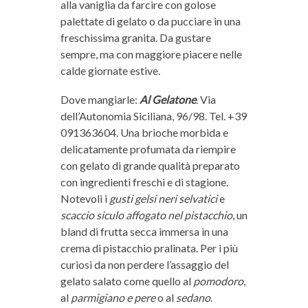
alla vaniglia da farcire con golose
palettate di gelato o da pucciare in una
freschissima granita. Da gustare
sempre, ma con maggiore piacere nelle
calde giornate estive.
Dove mangiarle:
Al
Gelatone
. Via
dell’Autonomia Siciliana, 96/98. Tel. +39
091363604. Una brioche morbida e
delicatamente profumata da riempire
con gelato di grande qualità preparato
con ingredienti freschi e di stagione.
Notevoli i
gusti gelsi neri selvatici
e
scaccio siculo affogato nel pistacchio
, un
bland di frutta secca immersa in una
crema di pistacchio pralinata. Per i più
curiosi da non perdere l’assaggio del
gelato salato come quello al
pomodoro
,
al
parmigiano e pere
o al
sedano
.