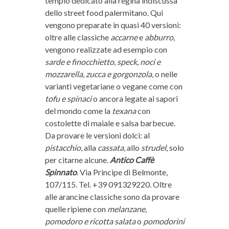
tempio dedicato alla regina indiscussa
dello street food palermitano. Qui
vengono preparate in quasi 40 versioni:
oltre alle classiche
accarne
e
abburro
,
vengono realizzate ad esempio con
sarde e finocchietto
,
speck, noci e
mozzarella
,
zucca e gorgonzola
, o nelle
varianti vegetariane o vegane come con
tofu e spinaci
o ancora legate ai sapori
del mondo come la
texana
con
costolette di maiale e salsa barbecue.
Da provare le versioni dolci: al
pistacchio
, alla
cassata
, allo
strudel
, solo
per citarne alcune.
Antico Caffè
Spinnato
. Via Principe di Belmonte,
107/115. Tel. +39 091329220. Oltre
alle arancine classiche sono da provare
quelle ripiene con
melanzane,
pomodoro e ricotta salata
o
pomodorini