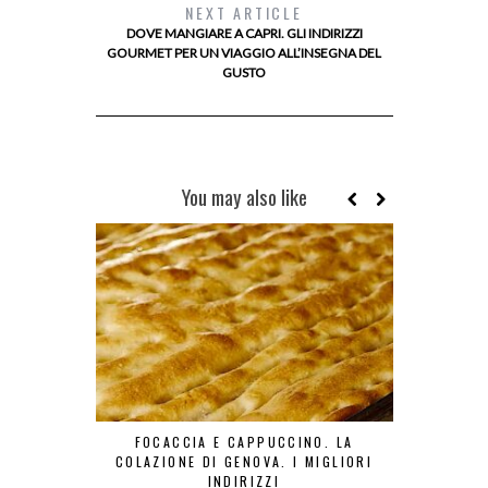
NEXT ARTICLE
DOVE MANGIARE A CAPRI. GLI INDIRIZZI
GOURMET PER UN VIAGGIO ALL’INSEGNA DEL
GUSTO
You may also like
FOCACCIA E CAPPUCCINO. LA
ZEPPOLE DI
COLAZIONE DI GENOVA. I MIGLIORI
DINTORN
INDIRIZZI