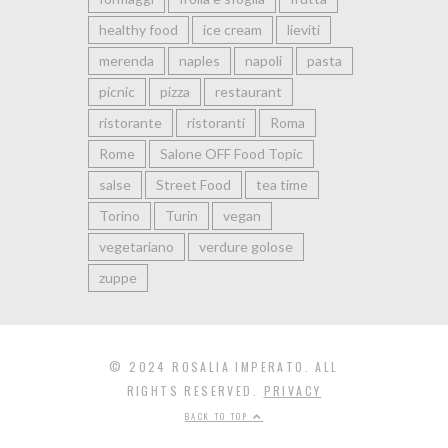
healthy food
ice cream
lieviti
merenda
naples
napoli
pasta
picnic
pizza
restaurant
ristorante
ristoranti
Roma
Rome
Salone OFF Food Topic
salse
Street Food
tea time
Torino
Turin
vegan
vegetariano
verdure golose
zuppe
© 2024 ROSALIA IMPERATO. ALL
RIGHTS RESERVED.
PRIVACY
BACK TO TOP