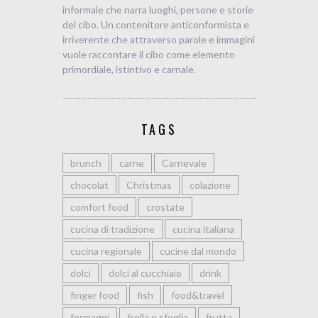
informale che narra luoghi, persone e storie
del cibo. Un contenitore anticonformista e
irriverente che attraverso parole e immagini
vuole raccontare il cibo come elemento
primordiale, istintivo e carnale.
TAGS
brunch
carne
Carnevale
chocolat
Christmas
colazione
comfort food
crostate
cucina di tradizione
cucina italiana
cucina regionale
cucine dal mondo
dolci
dolci al cucchiaio
drink
finger food
fish
food&travel
formaggi
frolla e sfoglia
frutta