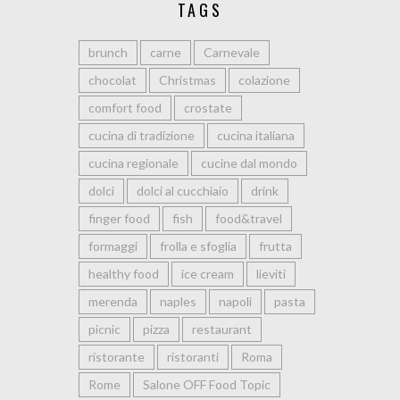
TAGS
brunch
carne
Carnevale
chocolat
Christmas
colazione
comfort food
crostate
cucina di tradizione
cucina italiana
cucina regionale
cucine dal mondo
dolci
dolci al cucchiaio
drink
finger food
fish
food&travel
formaggi
frolla e sfoglia
frutta
healthy food
ice cream
lieviti
merenda
naples
napoli
pasta
picnic
pizza
restaurant
ristorante
ristoranti
Roma
Rome
Salone OFF Food Topic