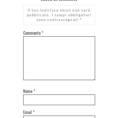
Il tuo indirizzo email non sarà
pubblicato.
I campi obbligatori
sono contrassegnati
*
Commento
*
Nome
*
Email
*