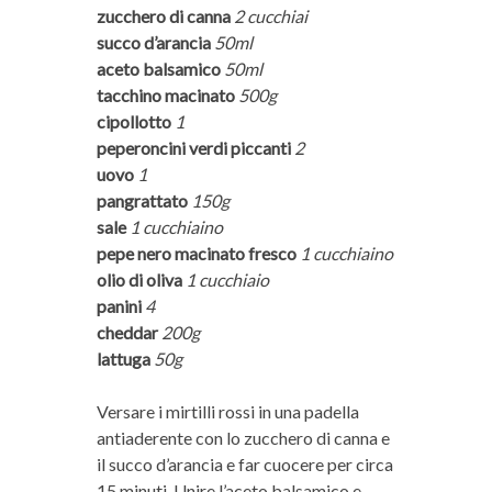
zucchero di canna
2 cucchiai
succo d’arancia
50ml
aceto balsamico
50ml
tacchino macinato
500g
cipollotto
1
peperoncini verdi piccanti
2
uovo
1
pangrattato
150g
sale
1 cucchiaino
pepe nero macinato fresco
1 cucchiaino
olio di oliva
1 cucchiaio
panini
4
cheddar
200g
lattuga
50g
Versare i mirtilli rossi in una padella
antiaderente con lo zucchero di canna e
il succo d’arancia e far cuocere per circa
15 minuti. Unire l’aceto balsamico e