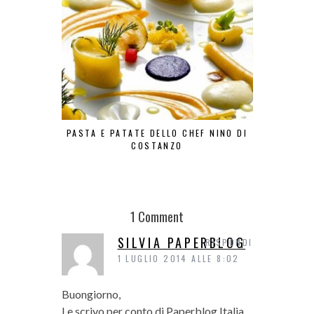
PASTA E PATATE DELLO CHEF NINO DI
LA FRIT
COSTANZO
1 Comment
SILVIA PAPERBLOG
RISPONDI
1 LUGLIO 2014 ALLE 8:02
Buongiorno,
Le scrivo per conto di Paperblog Italia.