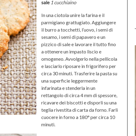
sale
1 cucchiaino
In una ciotola unire la farina e il
parmigiano grattugiato. Aggiungere
il burro a tocchetti, l’uovo, i semi di
sesamo, i semi di papavero e un
pizzico di sale e lavorare il tutto fino
a ottenere un impasto liscio e
omogeneo. Avvolgerlo nella pellicola
e lasciarlo riposare in frigorifero per
circa 30 minuti. Trasferire la pasta su
una superficie leggermente
infarinata e stenderla in un
rettangolo di circa 4 mm di spessore,
ricavare dei biscotti e disporli su una
teglia rivestita di carta da forno. Farli
cuocere in forno a 180° per circa 10
minuti.