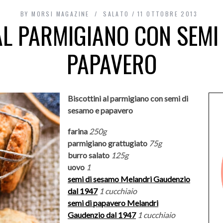
BY
MORSI MAGAZINE
SALATO
11 OTTOBRE 2013
AL PARMIGIANO CON SEMI
PAPAVERO
Biscottini al parmigiano con semi di
sesamo e papavero
farina
250g
parmigiano grattugiato
75g
burro salato
125g
uovo
1
semi di sesamo Melandri Gaudenzio
dal 1947
1 cucchiaio
semi di papavero Melandri
Gaudenzio dal 1947
1 cucchiaio