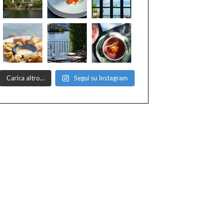
Carica altro…
Segui su Instagram