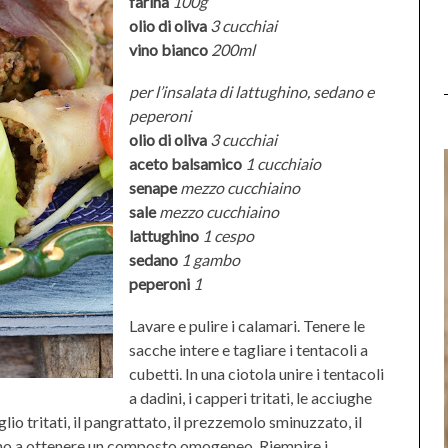
farina
100g
olio di oliva
3 cucchiai
vino bianco
200ml
per l’insalata di lattughino, sedano e
peperoni
olio di oliva
3 cucchiai
aceto balsamico
1 cucchiaio
senape
mezzo cucchiaino
sale
mezzo cucchiaino
lattughino
1 cespo
sedano
1 gambo
peperoni
1
Lavare e pulire i calamari. Tenere le
sacche intere e tagliare i tentacoli a
cubetti. In una ciotola unire i tentacoli
a dadini, i capperi tritati, le acciughe
io tritati, il pangrattato, il prezzemolo sminuzzato, il
sino a ottenere un composto omogeneo. Riempire i