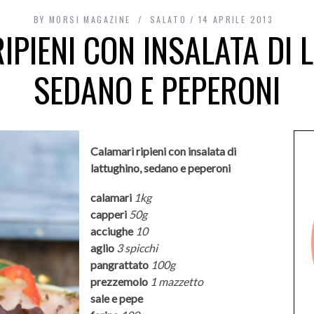
BY
MORSI MAGAZINE
SALATO
14 APRILE 2013
IPIENI CON INSALATA DI 
SEDANO E PEPERONI
Calamari ripieni con insalata di
lattughino, sedano e peperoni
calamari
1kg
capperi
50g
acciughe
10
aglio
3 spicchi
pangrattato
100g
prezzemolo
1 mazzetto
sale e pepe