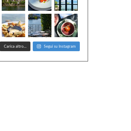
Carica altro…
Segui su Instagram