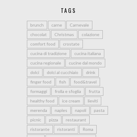
TAGS
brunch
carne
Carnevale
chocolat
Christmas
colazione
comfort food
crostate
cucina di tradizione
cucina italiana
cucina regionale
cucine dal mondo
dolci
dolci al cucchiaio
drink
finger food
fish
food&travel
formaggi
frolla e sfoglia
frutta
healthy food
ice cream
lieviti
merenda
naples
napoli
pasta
picnic
pizza
restaurant
ristorante
ristoranti
Roma