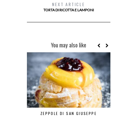
NEXT ARTICLE
TORTA DI RICOTTA E LAMPONI
You may also like
ZEPPOLE DI SAN GIUSEPPE
DA LA CI
MIYAZAKI… L