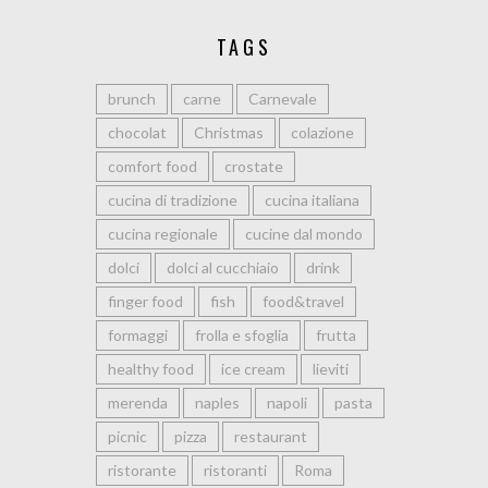
TAGS
brunch
carne
Carnevale
chocolat
Christmas
colazione
comfort food
crostate
cucina di tradizione
cucina italiana
cucina regionale
cucine dal mondo
dolci
dolci al cucchiaio
drink
finger food
fish
food&travel
formaggi
frolla e sfoglia
frutta
healthy food
ice cream
lieviti
merenda
naples
napoli
pasta
picnic
pizza
restaurant
ristorante
ristoranti
Roma