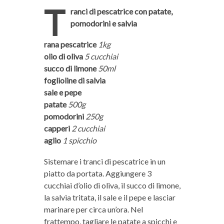
T
ranci di pescatrice con patate,
pomodorini e salvia
rana pescatrice
1kg
olio di oliva
5 cucchiai
succo di limone
50ml
foglioline di salvia
sale e pepe
patate
500g
pomodorini
250g
capperi
2 cucchiai
aglio
1 spicchio
Sistemare i tranci di pescatrice in un
piatto da portata. Aggiungere 3
cucchiai d’olio di oliva, il succo di limone,
la salvia tritata, il sale e il pepe e lasciar
marinare per circa un’ora. Nel
frattempo, tagliare le patate a spicchi e