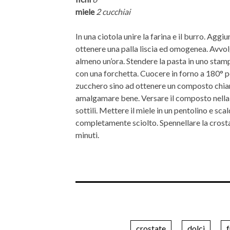
miele
2 cucchiai
In una ciotola unire la farina e il burro. Agg
ottenere una palla liscia ed omogenea. Avvolge
almeno un’ora. Stendere la pasta in uno stam
con una forchetta. Cuocere in forno a 180° pe
zucchero sino ad ottenere un composto chiaro
amalgamare bene. Versare il composto nella bas
sottili. Mettere il miele in un pentolino e sc
completamente sciolto. Spennellare la crosta
minuti.
crostate
dolci
f