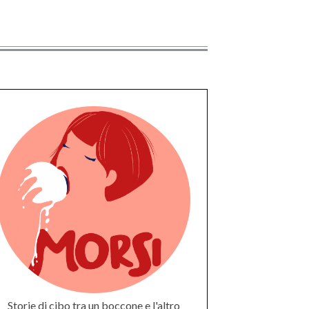
Storie di cibo tra un boccone e l'altro