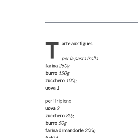
T
arte aux figues
per la pasta frolla
farina
250g
burro
150g
zucchero
100g
uova
1
per il ripieno
uova
2
zucchero
80g
burro
50g
farina di mandorle
200g
fichi
6