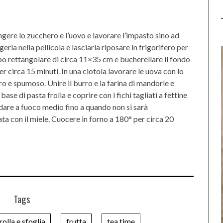
iungere lo zucchero e l’uovo e lavorare l’impasto sino ad
rla nella pellicola e lasciarla riposare in frigorifero per
po rettangolare di circa 11×35 cm e bucherellare il fondo
r circa 15 minuti. In una ciotola lavorare le uova con lo
 e spumoso. Unire il burro e la farina di mandorle e
e di pasta frolla e coprire con i fichi tagliati a fettine
aldare a fuoco medio fino a quando non si sarà
ta con il miele. Cuocere in forno a 180° per circa 20
Tags
rolla e sfoglia
frutta
tea time