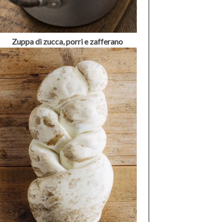
Zuppa di zucca, porri e zafferano