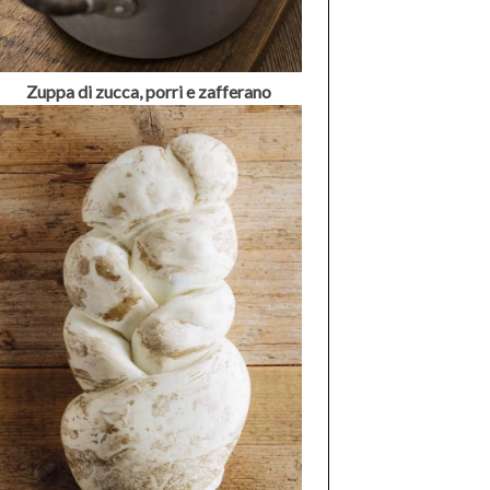
Zuppa di zucca, porri e zafferano