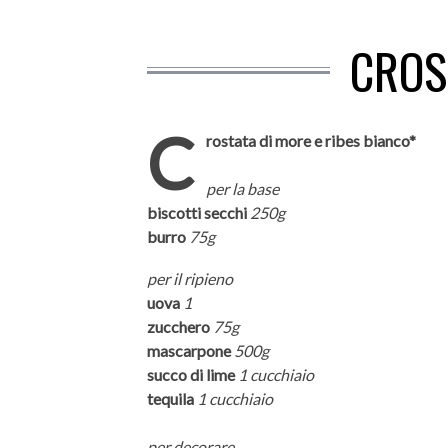
CROS
C
rostata di more e ribes bianco*
per la base
biscotti secchi
250g
burro
75g
per il ripieno
uova
1
zucchero
75g
mascarpone
500g
succo di lime
1 cucchiaio
tequila
1 cucchiaio
per decorare