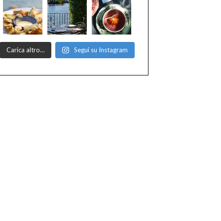
Carica altro…
Segui su Instagram