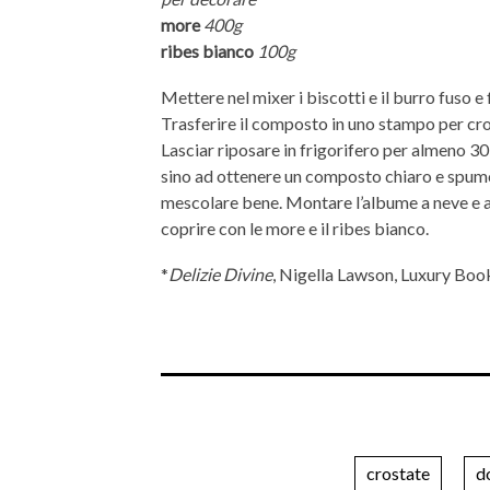
more
400g
ribes bianco
100g
Mettere nel mixer i biscotti e il burro fuso
Trasferire il composto in uno stampo per cros
Lasciar riposare in frigorifero per almeno 30 
sino ad ottenere un composto chiaro e spumoso
mescolare bene. Montare l’albume a neve e 
coprire con le more e il ribes bianco.
*
Delizie Divine
, Nigella Lawson, Luxury Boo
crostate
d