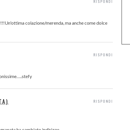
RISPONDI
!!!Un'ottima colazione/merenda, ma anche come dolce
RISPONDI
onissime…..stefy
TA)
RISPONDI
lagranata ha cambiato indirizzo.