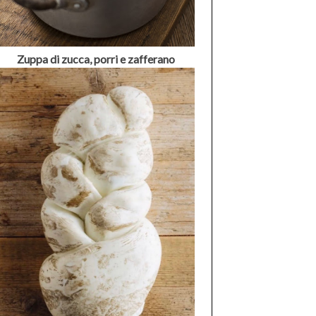
Zuppa di zucca, porri e zafferano