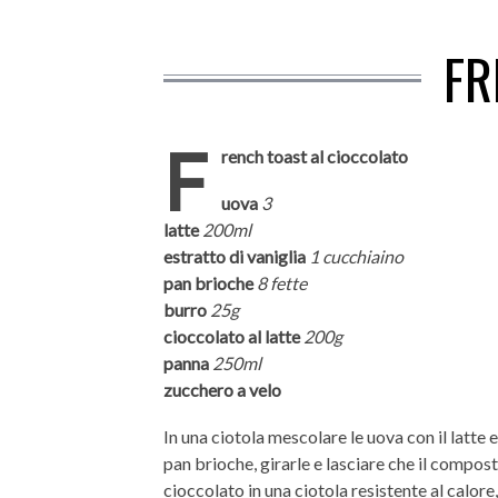
FR
F
rench toast al cioccolato
uova
3
latte
200ml
estratto di vaniglia
1 cucchiaino
pan brioche
8 fette
burro
25g
cioccolato al latte
200g
panna
250ml
zucchero a velo
In una ciotola mescolare le uova con il latte 
pan brioche, girarle e lasciare che il compo
cioccolato in una ciotola resistente al calore