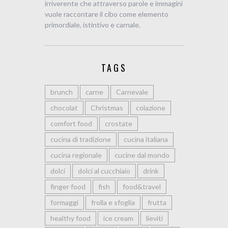
irriverente che attraverso parole e immagini
vuole raccontare il cibo come elemento
primordiale, istintivo e carnale.
TAGS
brunch
carne
Carnevale
chocolat
Christmas
colazione
comfort food
crostate
cucina di tradizione
cucina italiana
cucina regionale
cucine dal mondo
dolci
dolci al cucchiaio
drink
finger food
fish
food&travel
formaggi
frolla e sfoglia
frutta
healthy food
ice cream
lieviti