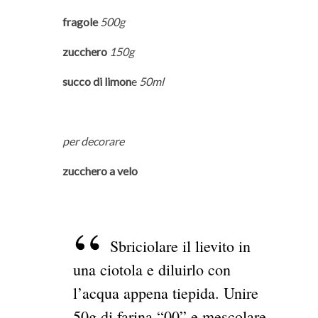
fragole
500g
zucchero
150g
succo di limon
e
50ml
per decorare
zucchero a velo
Sbriciolare il lievito in
una ciotola e diluirlo con
l’acqua appena tiepida. Unire
50g di farina “00” e mescolare