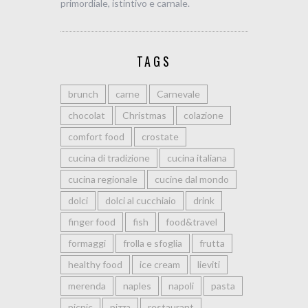
primordiale, istintivo e carnale.
TAGS
brunch
carne
Carnevale
chocolat
Christmas
colazione
comfort food
crostate
cucina di tradizione
cucina italiana
cucina regionale
cucine dal mondo
dolci
dolci al cucchiaio
drink
finger food
fish
food&travel
formaggi
frolla e sfoglia
frutta
healthy food
ice cream
lieviti
merenda
naples
napoli
pasta
picnic
pizza
restaurant