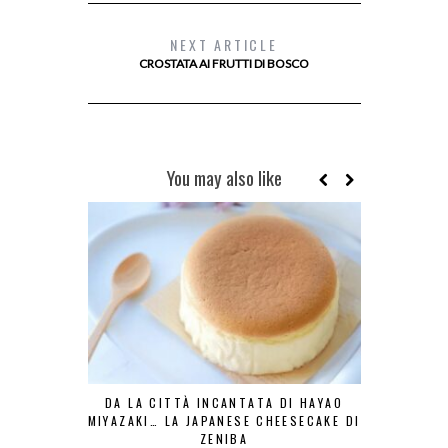
NEXT ARTICLE
CROSTATA AI FRUTTI DI BOSCO
You may also like
DA LA CITTÀ INCANTATA DI HAYAO
IL BOMB
MIYAZAKI… LA JAPANESE CHEESECAKE DI
PASTRY CHE
ZENIBA
DEL