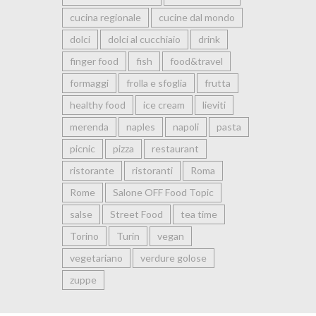
cucina regionale
cucine dal mondo
dolci
dolci al cucchiaio
drink
finger food
fish
food&travel
formaggi
frolla e sfoglia
frutta
healthy food
ice cream
lieviti
merenda
naples
napoli
pasta
picnic
pizza
restaurant
ristorante
ristoranti
Roma
Rome
Salone OFF Food Topic
salse
Street Food
tea time
Torino
Turin
vegan
vegetariano
verdure golose
zuppe