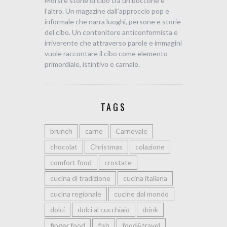
Morsi è storie di cibo tra un boccone e
l’altro. Un magazine dall’approccio pop e
informale che narra luoghi, persone e storie
del cibo. Un contenitore anticonformista e
irriverente che attraverso parole e immagini
vuole raccontare il cibo come elemento
primordiale, istintivo e carnale.
TAGS
brunch
carne
Carnevale
chocolat
Christmas
colazione
comfort food
crostate
cucina di tradizione
cucina italiana
cucina regionale
cucine dal mondo
dolci
dolci al cucchiaio
drink
finger food
fish
food&travel