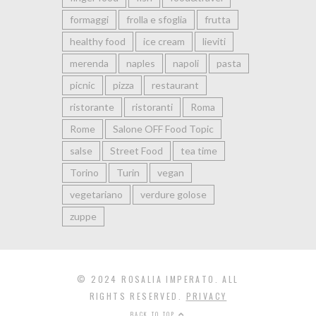
formaggi
frolla e sfoglia
frutta
healthy food
ice cream
lieviti
merenda
naples
napoli
pasta
picnic
pizza
restaurant
ristorante
ristoranti
Roma
Rome
Salone OFF Food Topic
salse
Street Food
tea time
Torino
Turin
vegan
vegetariano
verdure golose
zuppe
© 2024 ROSALIA IMPERATO. ALL
RIGHTS RESERVED.
PRIVACY
BACK TO TOP