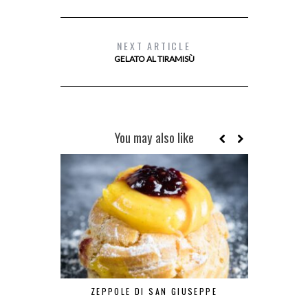
NEXT ARTICLE
GELATO AL TIRAMISÙ
You may also like
ZEPPOLE DI SAN GIUSEPPE
DA LA CI
MIYAZAKI… L