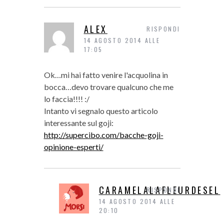
ALEX
RISPONDI
14 AGOSTO 2014 ALLE
17:05
Ok…mi hai fatto venire l'acquolina in
bocca…devo trovare qualcuno che me
lo faccia!!!! :/
Intanto vi segnalo questo articolo
interessante sul goji:
http://supercibo.com/bacche-goji-
opinione-esperti/
CARAMELALAFLEURDESEL
RISPONDI
14 AGOSTO 2014 ALLE
20:10