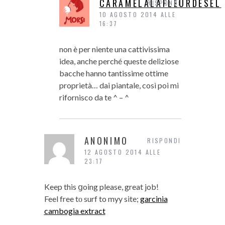
CARAMELALAFLEURDESEL
RISPONDI
10 AGOSTO 2014 ALLE
16:37
non è per niente una cattivissima
idea, anche perché queste deliziose
bacche hanno tantissime ottime
proprietà… dai piantale, così poi mi
rifornisco da te ^ – ^
ANONIMO
RISPONDI
12 AGOSTO 2014 ALLE
23:17
Keep this ցoing please, great job!
Feel free tο surf to myy site;
garcinia
cambogia extract