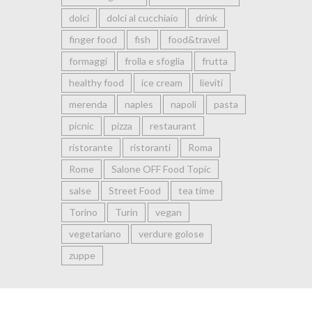
dolci
dolci al cucchiaio
drink
finger food
fish
food&travel
formaggi
frolla e sfoglia
frutta
healthy food
ice cream
lieviti
merenda
naples
napoli
pasta
picnic
pizza
restaurant
ristorante
ristoranti
Roma
Rome
Salone OFF Food Topic
salse
Street Food
tea time
Torino
Turin
vegan
vegetariano
verdure golose
zuppe