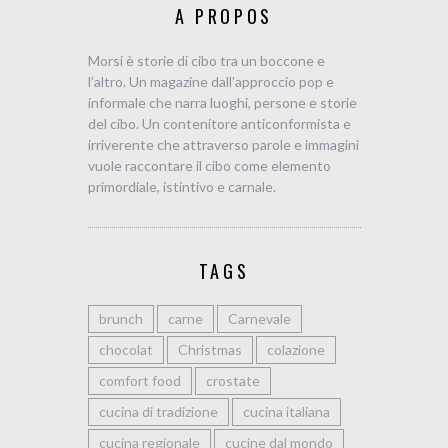
A PROPOS
Morsi è storie di cibo tra un boccone e
l’altro. Un magazine dall’approccio pop e
informale che narra luoghi, persone e storie
del cibo. Un contenitore anticonformista e
irriverente che attraverso parole e immagini
vuole raccontare il cibo come elemento
primordiale, istintivo e carnale.
TAGS
brunch
carne
Carnevale
chocolat
Christmas
colazione
comfort food
crostate
cucina di tradizione
cucina italiana
cucina regionale
cucine dal mondo