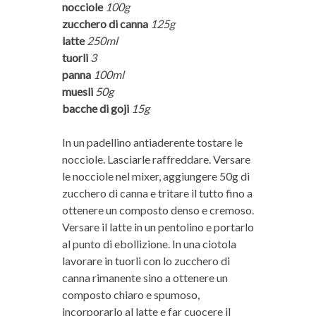
nocciole
100g
zucchero di canna
125g
latte
250ml
tuorli
3
panna
100ml
muesli
50g
bacche di goji
15g
In un padellino antiaderente tostare le
nocciole. Lasciarle raffreddare. Versare
le nocciole nel mixer, aggiungere 50g di
zucchero di canna e tritare il tutto fino a
ottenere un composto denso e cremoso.
Versare il latte in un pentolino e portarlo
al punto di ebollizione. In una ciotola
lavorare in tuorli con lo zucchero di
canna rimanente sino a ottenere un
composto chiaro e spumoso,
incorporarlo al latte e far cuocere il