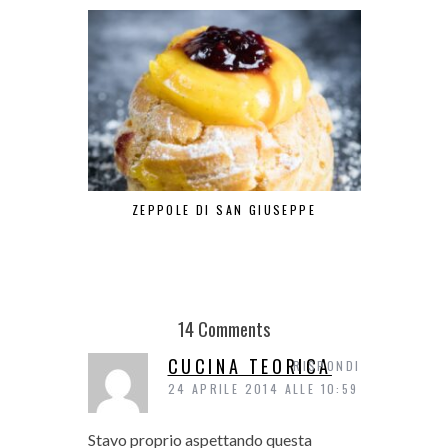
ZEPPOLE DI SAN GIUSEPPE
DA LA CI
MIYAZAKI… L
14 Comments
CUCINA TEORICA
RISPONDI
24 APRILE 2014 ALLE 10:59
Stavo proprio aspettando questa