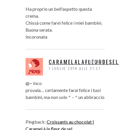
Ha proprio un bell'aspetto questa
crema.
Chissà come farei felice i miei bambini.
Buona serata.
Incoronata
CARAMELALAFLEURDESEL
RISPONDI
1 LUGLIO 2014 ALLE 21:37
@~ Inco
provala… certamente farai felice i tuoi
bambini, ma non solo ^ – ^ un abbraccio
Pingback:
Croissants au chocolat |
Caramel à la fleur de sel