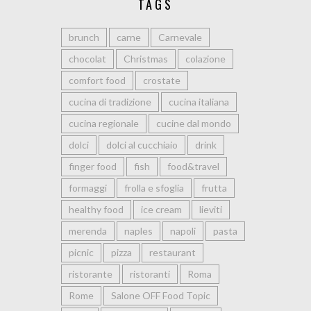
TAGS
brunch
carne
Carnevale
chocolat
Christmas
colazione
comfort food
crostate
cucina di tradizione
cucina italiana
cucina regionale
cucine dal mondo
dolci
dolci al cucchiaio
drink
finger food
fish
food&travel
formaggi
frolla e sfoglia
frutta
healthy food
ice cream
lieviti
merenda
naples
napoli
pasta
picnic
pizza
restaurant
ristorante
ristoranti
Roma
Rome
Salone OFF Food Topic