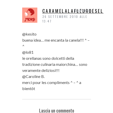
CARAMELALAFLEURDESEL
RISPONDI
26 SETTEMBRE 2010 ALLE
13:47
@kesito
buena idea… me encanta la canela!!! ^ –
^
@lo81
le orellanas sono dolcetti della
tradizione culinaria maiorchina… sono
veramente deliziosi!!!
@Caroline B.
merci pour les compliments ^ – ^ a
bientôt
Lascia un commento