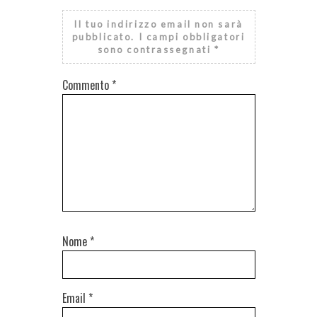
Il tuo indirizzo email non sarà
pubblicato.
I campi obbligatori
sono contrassegnati
*
Commento
*
Nome
*
Email
*