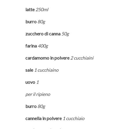
latte
250ml
burro
80g
zucchero di canna
50g
farina
400g
cardamomo in polvere
2 cucchiaini
sale
1 cucchiaino
uovo
1
per il ripieno
burro
80g
cannella in polvere
1 cucchiaio