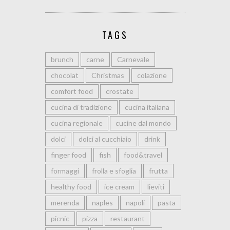
TAGS
brunch
carne
Carnevale
chocolat
Christmas
colazione
comfort food
crostate
cucina di tradizione
cucina italiana
cucina regionale
cucine dal mondo
dolci
dolci al cucchiaio
drink
finger food
fish
food&travel
formaggi
frolla e sfoglia
frutta
healthy food
ice cream
lieviti
merenda
naples
napoli
pasta
picnic
pizza
restaurant