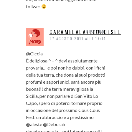
follwer
CARAMELALAFLEURDESEL
RISPONDI
27 AGOSTO 2011 ALLE 17:14
@Ciccia
È deliziosa ^ – ^ devi assolutamente
provarla… e poi non ho dubbi, con i fichi
della tua terra, che dona ai suoi prodotti
profumi e sapori unici, sarà ancora più
buona!!! che terra meravigliosa la
Sicilia, per non parlare di San Vito Lo
Capo, spero di poterci tornare proprio
in occasione del prossimo Cous Cous
Fest. un abbraccio e a prestissimo
@aleste @Deborah
dovete provarla… poi fatemi sapere!!!