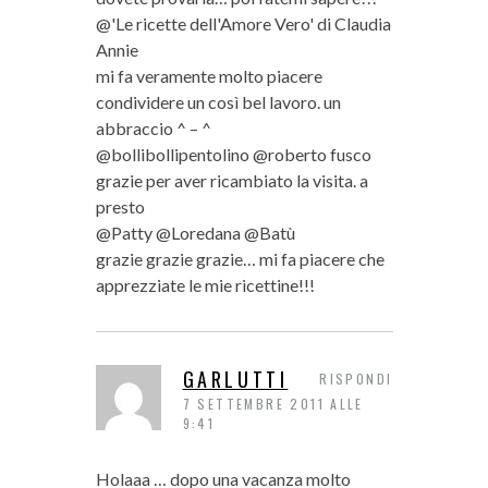
@'Le ricette dell'Amore Vero' di Claudia
Annie
mi fa veramente molto piacere
condividere un così bel lavoro. un
abbraccio ^ – ^
@bollibollipentolino @roberto fusco
grazie per aver ricambiato la visita. a
presto
@Patty @Loredana @Batù
grazie grazie grazie… mi fa piacere che
apprezziate le mie ricettine!!!
GARLUTTI
RISPONDI
7 SETTEMBRE 2011 ALLE
9:41
Holaaa … dopo una vacanza molto