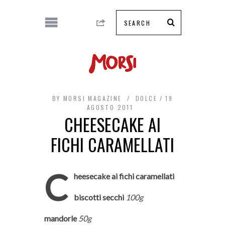
BY
MORSI MAGAZINE
DOLCE
19
AGOSTO 2011
CHEESECAKE AI
FICHI CARAMELLATI
C
heesecake ai fichi caramellati
biscotti secchi
100g
mandorle
50g