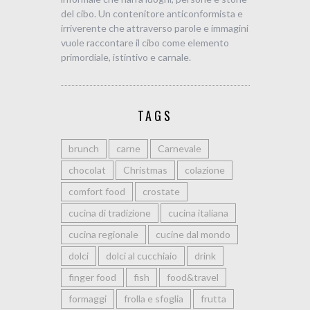
del cibo. Un contenitore anticonformista e
irriverente che attraverso parole e immagini
vuole raccontare il cibo come elemento
primordiale, istintivo e carnale.
TAGS
brunch
carne
Carnevale
chocolat
Christmas
colazione
comfort food
crostate
cucina di tradizione
cucina italiana
cucina regionale
cucine dal mondo
dolci
dolci al cucchiaio
drink
finger food
fish
food&travel
formaggi
frolla e sfoglia
frutta