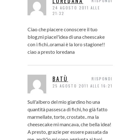
LOREDANA
RISPONDI
24 AGOSTO 2011 ALLE
21:32
Ciao che piacere conoscere il tuo
blog,mi piacel'idea di una cheescake
con i fichi..oramai è la loro stagione!!
ciao a presto loredana
BATÙ
RISPONDI
25 AGOSTO 2011 ALLE 16:21
Sull'albero del mio giardino ho una
quantità passesca di fichi, ho già fatto
marmellate, torte, crostate.. ma la
cheesecake mi mancava, che bella idea!
A presto, grazie per essere passata da
me, anch'io mi sono aggiunta ai tuoi