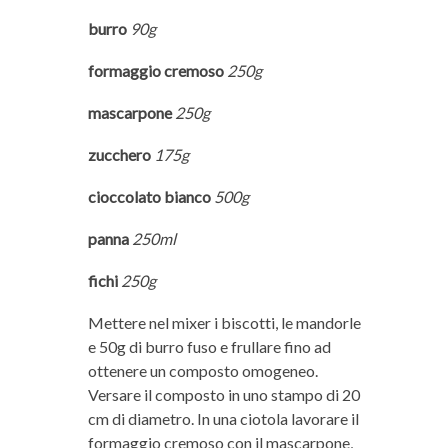
burro
90g
formaggio cremoso
250g
mascarpone
250g
zucchero
175g
cioccolato bianco
500g
panna
250ml
fichi
250g
Mettere nel mixer i biscotti, le mandorle
e 50g di burro fuso e frullare fino ad
ottenere un composto omogeneo.
Versare il composto in uno stampo di 20
cm di diametro. In una ciotola lavorare il
formaggio cremoso con il mascarpone,