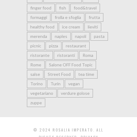
finger food
fish
food&travel
formaggi
frolla e sfoglia
frutta
healthy food
ice cream
lieviti
merenda
naples
napoli
pasta
picnic
pizza
restaurant
ristorante
ristoranti
Roma
Rome
Salone OFF Food Topic
salse
Street Food
tea time
Torino
Turin
vegan
vegetariano
verdure golose
zuppe
© 2024 ROSALIA IMPERATO. ALL