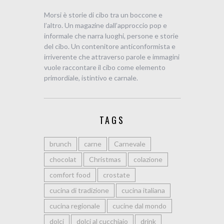
Morsi è storie di cibo tra un boccone e
l’altro. Un magazine dall’approccio pop e
informale che narra luoghi, persone e storie
del cibo. Un contenitore anticonformista e
irriverente che attraverso parole e immagini
vuole raccontare il cibo come elemento
primordiale, istintivo e carnale.
TAGS
brunch
carne
Carnevale
chocolat
Christmas
colazione
comfort food
crostate
cucina di tradizione
cucina italiana
cucina regionale
cucine dal mondo
dolci
dolci al cucchiaio
drink