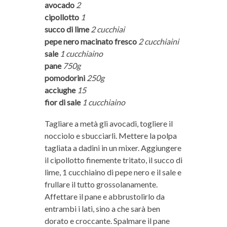
avocado
2
cipollotto
1
succo di lime
2 cucchiai
pepe nero macinato fresco
2 cucchiaini
sale
1 cucchiaino
pane
750g
pomodorini
250g
acciughe
15
fior di sale
1 cucchiaino
Tagliare a metà gli avocadi, togliere il
nocciolo e sbucciarli. Mettere la polpa
tagliata a dadini in un mixer. Aggiungere
il cipollotto finemente tritato, il succo di
lime, 1 cucchiaino di pepe nero e il sale e
frullare il tutto grossolanamente.
Affettare il pane e abbrustolirlo da
entrambi i lati, sino a che sarà ben
dorato e croccante. Spalmare il pane