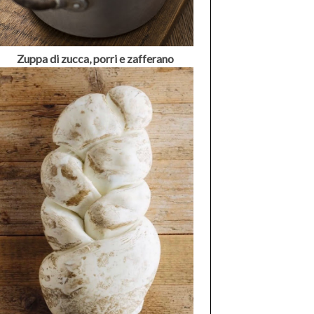
Zuppa di zucca, porri e zafferano