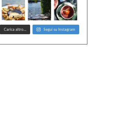
Carica altro…
Segui su Instagram