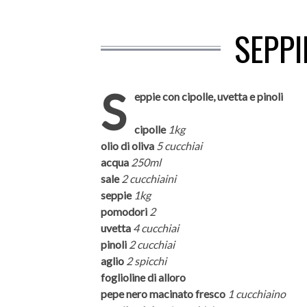
SEPPI
S
eppie con cipolle, uvetta e pinoli
cipolle
1kg
olio di oliva
5 cucchiai
acqua
250ml
sale
2 cucchiaini
seppie
1kg
pomodori
2
uvetta
4 cucchiai
pinoli
2 cucchiai
aglio
2 spicchi
foglioline di alloro
pepe nero macinato fresco
1 cucchiaino