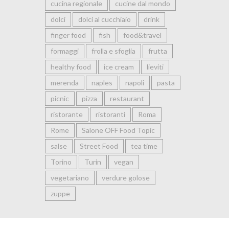
cucina regionale
cucine dal mondo
dolci
dolci al cucchiaio
drink
finger food
fish
food&travel
formaggi
frolla e sfoglia
frutta
healthy food
ice cream
lieviti
merenda
naples
napoli
pasta
picnic
pizza
restaurant
ristorante
ristoranti
Roma
Rome
Salone OFF Food Topic
salse
Street Food
tea time
Torino
Turin
vegan
vegetariano
verdure golose
zuppe