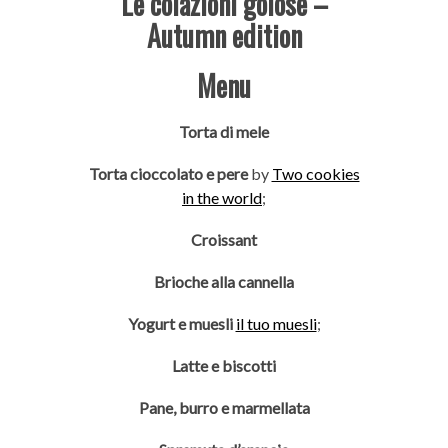
Le colazioni golose –
Autumn edition
Menu
Torta di mele
Torta cioccolato e pere
by
Two cookies
in the world
;
Croissant
Brioche alla cannella
Yogurt e muesli
il tuo muesli
;
Latte e biscotti
Pane, burro e marmellata