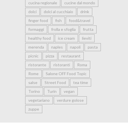
cucina regionale
cucine dal mondo
dolci
dolci al cucchiaio
drink
finger food
fish
food&travel
formaggi
frolla e sfoglia
frutta
healthy food
ice cream
lieviti
merenda
naples
napoli
pasta
picnic
pizza
restaurant
ristorante
ristoranti
Roma
Rome
Salone OFF Food Topic
salse
Street Food
tea time
Torino
Turin
vegan
vegetariano
verdure golose
zuppe