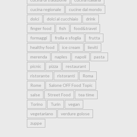
cucina regionale
cucine dal mondo
dolci
dolci al cucchiaio
drink
finger food
fish
food&travel
formaggi
frolla e sfoglia
frutta
healthy food
ice cream
lieviti
merenda
naples
napoli
pasta
picnic
pizza
restaurant
ristorante
ristoranti
Roma
Rome
Salone OFF Food Topic
salse
Street Food
tea time
Torino
Turin
vegan
vegetariano
verdure golose
zuppe