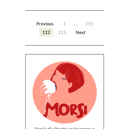
Previous
1
…
111
112
113
Next
Storie di cibo tra un boccone e