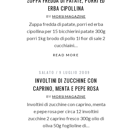
ZUPPA FREDDA DI PATATE, PORRI ED
ERBA CIPOLLINA
BY
MORSI MAGAZINE
Zuppa fredda di patate, porri ed erba
cipollina per 15 bicchierini patate 300g
porri 1kg brodo di pollo 1l fior di sale 2
cucchiaini…
READ MORE
SALATO
9 LUGLIO 2009
INVOLTINI DI ZUCCHINE CON
CAPRINO, MENTA E PEPE ROSA
BY
MORSI MAGAZINE
Involtini di zucchine con caprino, menta
e pepe rosa per circa 12 involtini
zucchine 2 caprino fresco 300g olio di
oliva 50g foglioline di…