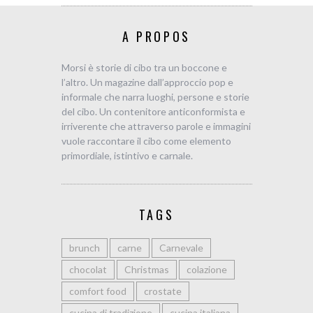
A PROPOS
Morsi è storie di cibo tra un boccone e
l’altro. Un magazine dall’approccio pop e
informale che narra luoghi, persone e storie
del cibo. Un contenitore anticonformista e
irriverente che attraverso parole e immagini
vuole raccontare il cibo come elemento
primordiale, istintivo e carnale.
TAGS
brunch
carne
Carnevale
chocolat
Christmas
colazione
comfort food
crostate
cucina di tradizione
cucina italiana